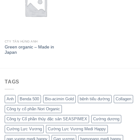
CTY TÂN HÙNG ANH
Green organic – Made in
Japan
TAGS
Anh
Benda 500
Bio-acimin Gold
bệnh tiểu đường
Collagen
Công ty cổ phần Nori Organic
Công ty Cổ phần thủy đặc sản SEASPIMEX
Cường dương
Cường Lực Vương
Cường Lực Vương Medi Happy
gan vuong medi happy
Gan vương
hamonano medi happy