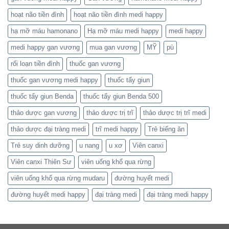
hoạt não tiền đình
hoạt não tiền đình medi happy
hạ mỡ máu hamonano
Hạ mỡ máu medi happy
medi happy
medi happy gan vương
mua gan vương
MỸ
pù
rối loạn tiền đình
thuốc gan vương
thuốc gan vương medi happy
thuốc tẩy giun
thuốc tẩy giun Benda
thuốc tẩy giun Benda 500
thảo dược gan vương
thảo dược trị trĩ
thảo dược trị trĩ medi
thảo dược đại tràng medi
trĩ medi happy
Trẻ biếng ăn
Trẻ suy dinh dưỡng
u nang
u xơ
Viên canxi
Viên canxi Thiên Sư
viên uống khổ qua rừng
viên uống khổ qua rừng mudaru
đường huyết medi
đường huyết medi happy
đại tràng medi
đại tràng medi happy