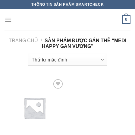
THÔNG TIN SẢN PHẨM SMARTCHECK
0
TRANG CHỦ
/
SẢN PHẨM ĐƯỢC GẮN THẺ “MEDI
HAPPY GAN VƯƠNG”
Add to wishlist