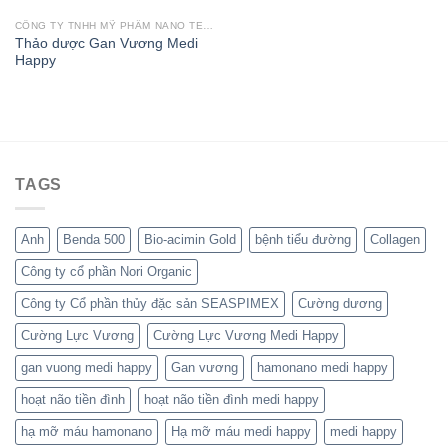
CÔNG TY TNHH MỸ PHẨM NANO TECHCO
Thảo dược Gan Vương Medi
Happy
TAGS
Anh
Benda 500
Bio-acimin Gold
bệnh tiểu đường
Collagen
Công ty cổ phần Nori Organic
Công ty Cổ phần thủy đặc sản SEASPIMEX
Cường dương
Cường Lực Vương
Cường Lực Vương Medi Happy
gan vuong medi happy
Gan vương
hamonano medi happy
hoạt não tiền đình
hoạt não tiền đình medi happy
hạ mỡ máu hamonano
Hạ mỡ máu medi happy
medi happy