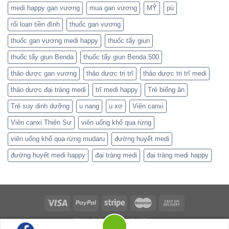
medi happy gan vương
mua gan vương
MỸ
pù
rối loạn tiền đình
thuốc gan vương
thuốc gan vương medi happy
thuốc tẩy giun
thuốc tẩy giun Benda
thuốc tẩy giun Benda 500
thảo dược gan vương
thảo dược trị trĩ
thảo dược trị trĩ medi
thảo dược đại tràng medi
trĩ medi happy
Trẻ biếng ăn
Trẻ suy dinh dưỡng
u nang
u xơ
Viên canxi
Viên canxi Thiên Sư
viên uống khổ qua rừng
viên uống khổ qua rừng mudaru
đường huyết medi
đường huyết medi happy
đại tràng medi
đại tràng medi happy
TRANG CHỦ
MỤC MENU