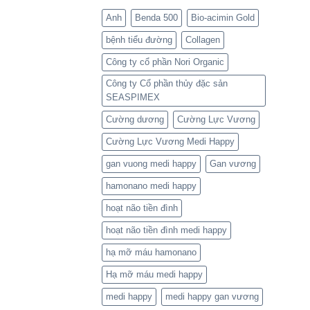
Anh
Benda 500
Bio-acimin Gold
bệnh tiểu đường
Collagen
Công ty cổ phần Nori Organic
Công ty Cổ phần thủy đặc sản
SEASPIMEX
Cường dương
Cường Lực Vương
Cường Lực Vương Medi Happy
gan vuong medi happy
Gan vương
hamonano medi happy
hoạt não tiền đình
hoạt não tiền đình medi happy
hạ mỡ máu hamonano
Hạ mỡ máu medi happy
medi happy
medi happy gan vương