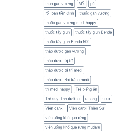
mua gan vương
MỸ
pù
rối loạn tiền đình
thuốc gan vương
thuốc gan vương medi happy
thuốc tẩy giun
thuốc tẩy giun Benda
thuốc tẩy giun Benda 500
thảo dược gan vương
thảo dược trị trĩ
thảo dược trị trĩ medi
thảo dược đại tràng medi
trĩ medi happy
Trẻ biếng ăn
Trẻ suy dinh dưỡng
u nang
u xơ
Viên canxi
Viên canxi Thiên Sư
viên uống khổ qua rừng
viên uống khổ qua rừng mudaru