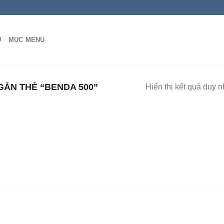
Ủ
MỤC MENU
ẮN THẺ “BENDA 500”
Hiển thị kết quả duy n