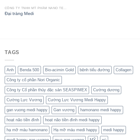
CÔNG TY TNHH MỸ PHẨM NANO TECHCO
Đại tràng Medi
TAGS
Anh
Benda 500
Bio-acimin Gold
bệnh tiểu đường
Collagen
Công ty cổ phần Nori Organic
Công ty Cổ phần thủy đặc sản SEASPIMEX
Cường dương
Cường Lực Vương
Cường Lực Vương Medi Happy
gan vuong medi happy
Gan vương
hamonano medi happy
hoạt não tiền đình
hoạt não tiền đình medi happy
hạ mỡ máu hamonano
Hạ mỡ máu medi happy
medi happy
medi happy gan vương
mua gan vương
MỸ
pù