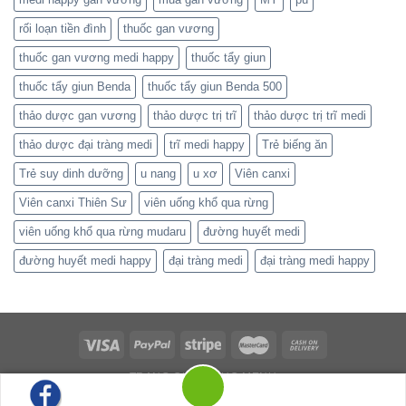
rối loạn tiền đình
thuốc gan vương
thuốc gan vương medi happy
thuốc tẩy giun
thuốc tẩy giun Benda
thuốc tẩy giun Benda 500
thảo dược gan vương
thảo dược trị trĩ
thảo dược trị trĩ medi
thảo dược đại tràng medi
trĩ medi happy
Trẻ biếng ăn
Trẻ suy dinh dưỡng
u nang
u xơ
Viên canxi
Viên canxi Thiên Sư
viên uống khổ qua rừng
viên uống khổ qua rừng mudaru
đường huyết medi
đường huyết medi happy
đại tràng medi
đại tràng medi happy
TRANG CHỦ
MỤC MENU
Copyright 2026 ©
Flatsome Theme