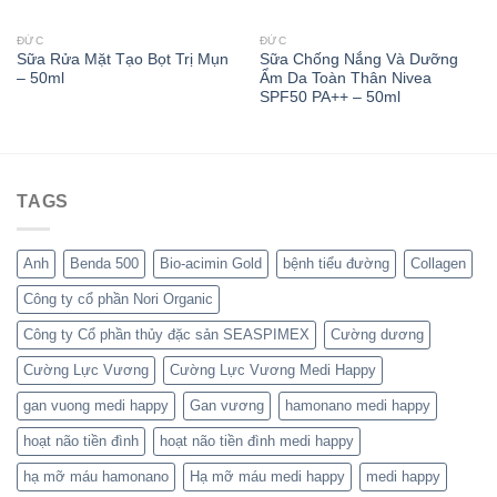
ĐỨC
ĐỨC
Sữa Rửa Mặt Tạo Bọt Trị Mụn
Sữa Chống Nắng Và Dưỡng
– 50ml
Ẩm Da Toàn Thân Nivea
SPF50 PA++ – 50ml
TAGS
Anh
Benda 500
Bio-acimin Gold
bệnh tiểu đường
Collagen
Công ty cổ phần Nori Organic
Công ty Cổ phần thủy đặc sản SEASPIMEX
Cường dương
Cường Lực Vương
Cường Lực Vương Medi Happy
gan vuong medi happy
Gan vương
hamonano medi happy
hoạt não tiền đình
hoạt não tiền đình medi happy
hạ mỡ máu hamonano
Hạ mỡ máu medi happy
medi happy