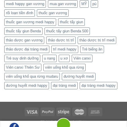
medi happy gan vương
mua gan vương
MỸ
pù
rối loạn tiền đình
thuốc gan vương
thuốc gan vương medi happy
thuốc tẩy giun
thuốc tẩy giun Benda
thuốc tẩy giun Benda 500
thảo dược gan vương
thảo dược trị trĩ
thảo dược trị trĩ medi
thảo dược đại tràng medi
trĩ medi happy
Trẻ biếng ăn
Trẻ suy dinh dưỡng
u nang
u xơ
Viên canxi
Viên canxi Thiên Sư
viên uống khổ qua rừng
viên uống khổ qua rừng mudaru
đường huyết medi
đường huyết medi happy
đại tràng medi
đại tràng medi happy
TRANG CHỦ
MỤC MENU