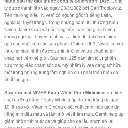
hàng đầu thế giới thuộc công ty Beiersdorf, Đức
. Công
ty được thành lập vào ngày 28/3/1882 bởi Carl Troplowitz.
Tên thương hiệu “Nivea” có nguồn gốc từ tiếng Latin,
nghĩa là “tuyết trắng”. Trong những năm 80, thương hiệu
Nivea đã vươn xa và nổi tiếng trên toàn thế giới. Nivea
không ngừng chuyển mình và cải tiến để đạt được hiệu
quả cao nhất của các sản phẩm. Chính vì thế, Nivea là một
thương hiệu nhận được sự tin tưởng và ưu chuộng từ
khắp nơi trên thế giới. Sau hơn 125 năm tìm tòi, nghiên
cứu trong việc chăm sóc da, mỹ phẩm Nivea đang sở hữu
một trong những trung tâm nghiên cứu phát triển hiện đại
nhất thế giới.
Sữa rửa mặt
NIVEA Extra White Pore Minimiser
với tinh
chất dưỡng trắng Pearly White giúp dưỡng trắng da gấp
10 lần so với Vitamin C cùng chiết xuất cam thảo giúp da
trắng mịn đều màu và làm mờ vết thâm mụn. Carnitine giúp
giảm nhờn tiết ra từ da và giúp cho da lâu nhờn trở lại.