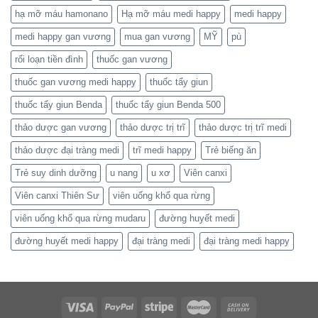
hạ mỡ máu hamonano
Hạ mỡ máu medi happy
medi happy
medi happy gan vương
mua gan vương
MỸ
pù
rối loạn tiền đình
thuốc gan vương
thuốc gan vương medi happy
thuốc tẩy giun
thuốc tẩy giun Benda
thuốc tẩy giun Benda 500
thảo dược gan vương
thảo dược trị trĩ
thảo dược trị trĩ medi
thảo dược đại tràng medi
trĩ medi happy
Trẻ biếng ăn
Trẻ suy dinh dưỡng
u nang
u xơ
Viên canxi
Viên canxi Thiên Sư
viên uống khổ qua rừng
viên uống khổ qua rừng mudaru
đường huyết medi
đường huyết medi happy
đại tràng medi
đại tràng medi happy