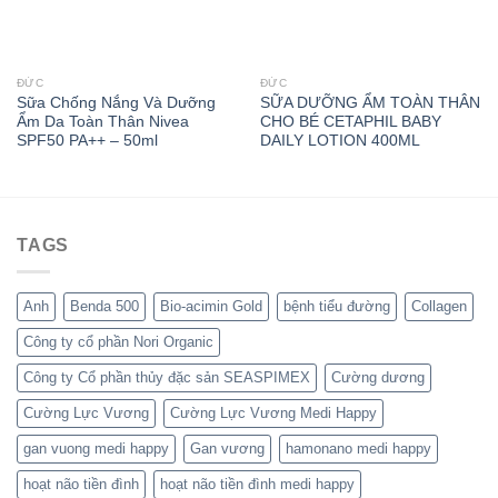
ĐỨC
ĐỨC
Sữa Chống Nắng Và Dưỡng
SỮA DƯỠNG ẨM TOÀN THÂN
Ẩm Da Toàn Thân Nivea
CHO BÉ CETAPHIL BABY
SPF50 PA++ – 50ml
DAILY LOTION 400ML
TAGS
Anh
Benda 500
Bio-acimin Gold
bệnh tiểu đường
Collagen
Công ty cổ phần Nori Organic
Công ty Cổ phần thủy đặc sản SEASPIMEX
Cường dương
Cường Lực Vương
Cường Lực Vương Medi Happy
gan vuong medi happy
Gan vương
hamonano medi happy
hoạt não tiền đình
hoạt não tiền đình medi happy