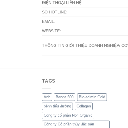
ĐIỆN THOẠI LIÊN HỆ:
SỐ HOTLINE:
EMAIL:
WEBSITE:
THÔNG TIN GIỚI THIỆU DOANH NGHIỆP/ CƠ
TAGS
Anh
Benda 500
Bio-acimin Gold
bệnh tiểu đường
Collagen
Công ty cổ phần Nori Organic
Công ty Cổ phần thủy đặc sản