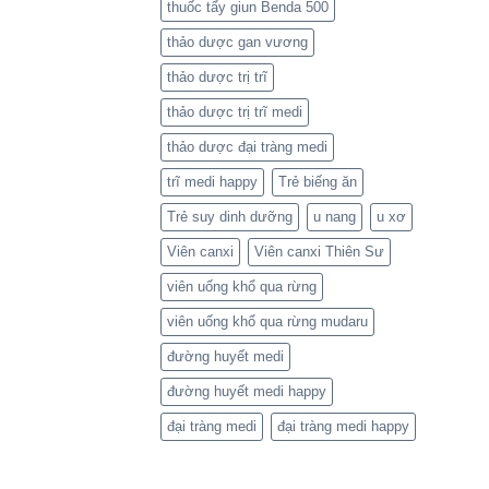
thuốc tẩy giun Benda 500
thảo dược gan vương
thảo dược trị trĩ
thảo dược trị trĩ medi
thảo dược đại tràng medi
trĩ medi happy
Trẻ biếng ăn
Trẻ suy dinh dưỡng
u nang
u xơ
Viên canxi
Viên canxi Thiên Sư
viên uống khổ qua rừng
viên uống khổ qua rừng mudaru
đường huyết medi
đường huyết medi happy
đại tràng medi
đại tràng medi happy