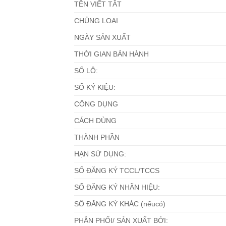
TÊN VIẾT TẮT
CHỦNG LOẠI
NGÀY SẢN XUẤT
THỜI GIAN BẢN HÀNH
SỐ LÔ:
SỐ KÝ KIỆU:
CÔNG DỤNG
CÁCH DÙNG
THÀNH PHẦN
HẠN SỬ DỤNG:
SỐ ĐĂNG KÝ TCCL/TCCS
SỐ ĐĂNG KÝ NHÃN HIỆU:
SỐ ĐĂNG KÝ KHÁC (nếucó)
PHÂN PHỐI/ SẢN XUẤT BỞI: