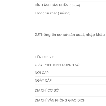
HÌNH ẢNH SẢN PHẨM ( 3 cái)
Thông tin khác ( nếucó)
2./Thông tin cơ sở sản xuất, nhập khẩu
TÊN CƠ SỞ:
GIẤY PHÉP KINH DOANH SỐ:
NƠI CẤP:
NGÀY CẤP:
ĐỊA CHỈ CƠ SỞ:
ĐỊA CHỈ VĂN PHÒNG GIAO DỊCH: