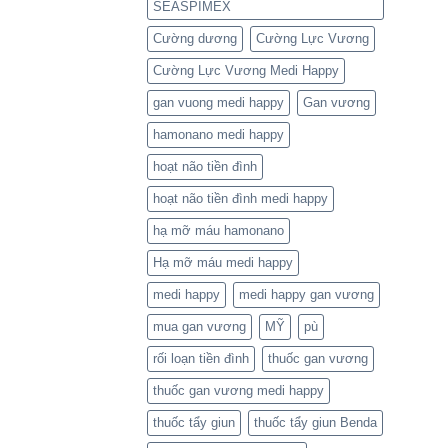
SEASPIMEX
Cường dương
Cường Lực Vương
Cường Lực Vương Medi Happy
gan vuong medi happy
Gan vương
hamonano medi happy
hoạt não tiền đình
hoạt não tiền đình medi happy
hạ mỡ máu hamonano
Hạ mỡ máu medi happy
medi happy
medi happy gan vương
mua gan vương
MỸ
pù
rối loạn tiền đình
thuốc gan vương
thuốc gan vương medi happy
thuốc tẩy giun
thuốc tẩy giun Benda