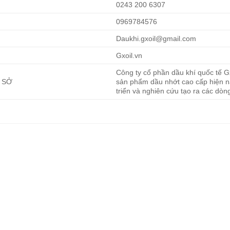
0243 200 6307
0969784576
Daukhi.gxoil@gmail.com
Gxoil.vn
Công ty cổ phần dầu khí quốc tế Gx
 SỞ
sản phẩm dầu nhớt cao cấp hiện na
triển và nghiên cứu tạo ra các dò