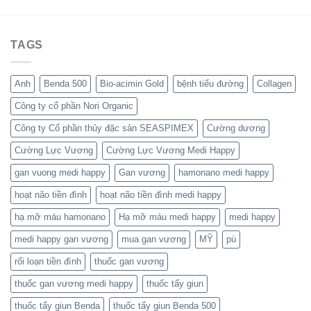
TAGS
Anh
Benda 500
Bio-acimin Gold
bệnh tiểu đường
Collagen
Công ty cổ phần Nori Organic
Công ty Cổ phần thủy đặc sản SEASPIMEX
Cường dương
Cường Lực Vương
Cường Lực Vương Medi Happy
gan vuong medi happy
Gan vương
hamonano medi happy
hoạt não tiền đình
hoạt não tiền đình medi happy
hạ mỡ máu hamonano
Hạ mỡ máu medi happy
medi happy
medi happy gan vương
mua gan vương
MỸ
pù
rối loạn tiền đình
thuốc gan vương
thuốc gan vương medi happy
thuốc tẩy giun
thuốc tẩy giun Benda
thuốc tẩy giun Benda 500