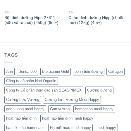
AÓ
AÓ
Bột dinh dưỡng Hipp 27611
Cháo dinh dưỡng Hipp (chuối
(sữa và rau củ) (250g) (6m+)
mơ) (125g) (4m+)
TAGS
Anh
Benda 500
Bio-acimin Gold
bệnh tiểu đường
Collagen
Công ty cổ phần Nori Organic
Công ty Cổ phần thủy đặc sản SEASPIMEX
Cường dương
Cường Lực Vương
Cường Lực Vương Medi Happy
gan vuong medi happy
Gan vương
hamonano medi happy
hoạt não tiền đình
hoạt não tiền đình medi happy
hạ mỡ máu hamonano
Hạ mỡ máu medi happy
medi happy