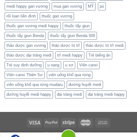
medi happy gan vương
mua gan vương
MỸ
pù
rối loạn tiền đình
thuốc gan vương
thuốc gan vương medi happy
thuốc tẩy giun
thuốc tẩy giun Benda
thuốc tẩy giun Benda 500
thảo dược gan vương
thảo dược trị trĩ
thảo dược trị trĩ medi
thảo dược đại tràng medi
trĩ medi happy
Trẻ biếng ăn
Trẻ suy dinh dưỡng
u nang
u xơ
Viên canxi
Viên canxi Thiên Sư
viên uống khổ qua rừng
viên uống khổ qua rừng mudaru
đường huyết medi
đường huyết medi happy
đại tràng medi
đại tràng medi happy
TRANG CHỦ
MỤC MENU