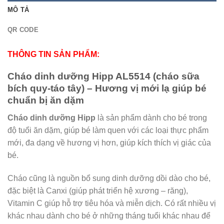
MÔ TẢ
QR CODE
THÔNG TIN SẢN PHẨM:
Cháo dinh dưỡng Hipp AL5514 (cháo sữa
bích quy-táo tây) – Hương vị mới lạ giúp bé
chuẩn bị ăn dặm
Cháo dinh dưỡng Hipp
là sản phẩm dành cho bé trong
độ tuổi ăn dặm, giúp bé làm quen với các loại thực phẩm
mới, đa dạng về hương vị hơn, giúp kích thích vị giác của
bé.
Cháo cũng là nguồn bổ sung dinh dưỡng dồi dào cho bé,
đặc biệt là Canxi (giúp phát triển hệ xương – răng),
Vitamin C giúp hỗ trợ tiêu hóa và miễn dịch. Có rất nhiều vị
khác nhau dành cho bé ở những tháng tuổi khác nhau để