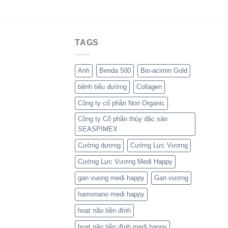
TAGS
Anh
Benda 500
Bio-acimin Gold
bệnh tiểu đường
Collagen
Công ty cổ phần Nori Organic
Công ty Cổ phần thủy đặc sản
SEASPIMEX
Cường dương
Cường Lực Vương
Cường Lực Vương Medi Happy
gan vuong medi happy
Gan vương
hamonano medi happy
hoạt não tiền đình
hoạt não tiền đình medi happy