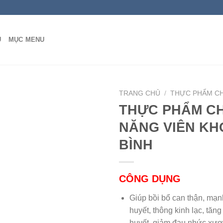
Ủ
MỤC MENU
TRANG CHỦ
/
THỰC PHẨM C
THỰC PHẨM C
NĂNG VIÊN KH
BÌNH
CÔNG DỤNG
Giúp bồi bổ can thận, mạn
huyết, thông kinh lạc, tăng
huyết, giảm đau nhức xươ