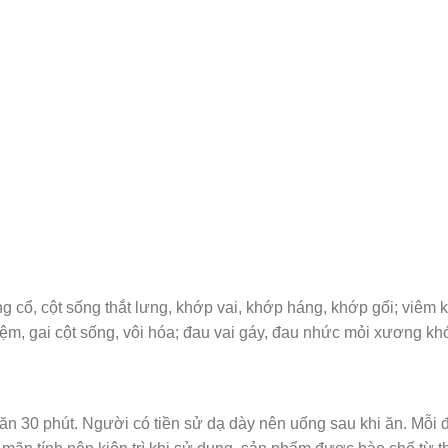
g cổ, cột sống thắt lưng, khớp vai, khớp háng, khớp gối; viêm
a đệm, gai cột sống, vôi hóa; đau vai gáy, đau nhức mỏi xương kh
 ăn 30 phút. Người có tiền sử dạ dày nên uống sau khi ăn. Mỗi 