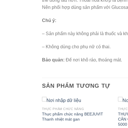
thể uống lâu hơn. Thoái hóa khớp là bệnh
Nên phối hợp dùng sản phẩm với Glucosami
Chú ý:
– Sản phẩm này không phải là thuốc và kh
– Không dùng cho phụ nữ có thai.
Bảo quản:
Để nơi khô ráo, thoáng mát.
SẢN PHẨM TƯƠNG TỰ
NĂNG
THỰC PHẨM CHỨC NĂNG
THỰC
ỨC NĂNG
Thực phẩm chức năng BEEJUVIT
THỰ
Thanh nhiệt mát gan
CÂN
5000