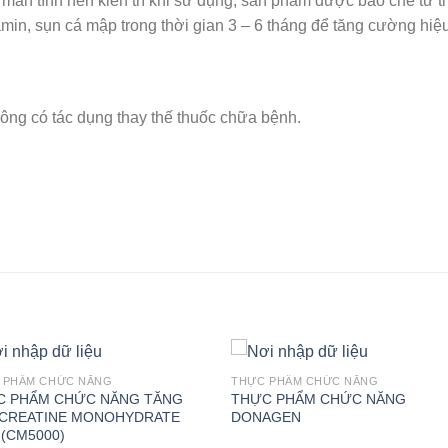
 mãn tính nên kiên trì khi sử dụng, sản phẩm được bào chế từ 
n, sụn cá mập trong thời gian 3 – 6 tháng để tăng cường hiệ
ông có tác dụng thay thế thuốc chữa bệnh.
 PHẨM CHỨC NĂNG
THỰC PHẨM CHỨC NĂNG
C PHẨM CHỨC NĂNG TĂNG
THỰC PHẨM CHỨC NĂNG
 CREATINE MONOHYDRATE
DONAGEN
 (CM5000)