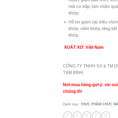
mỏi cơ bắp, làm chậm quá 
khớp;
Hỗ trợ giảm các triệu chứ
khớp, viêm khớp, tăng tiết
khớp.
XUẤT XỨ: Việt Nam
CÔNG TY TNHH SX & TM 
TÂM BÌNH
Nơi mua hàng gợi ý: xin vui 
chúng tôi
Danh mục:
THỰC PHẨM CHỨC N