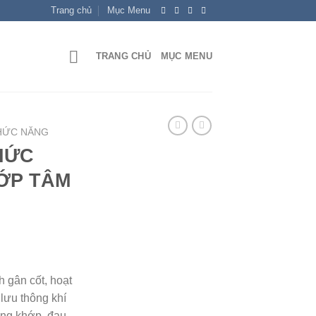
Trang chủ
Mục Menu
TRANG CHỦ
MỤC MENU
HỨC NĂNG
HỨC
ỚP TÂM
h gân cốt, hoạt
 lưu thông khí
ng khớp, đau