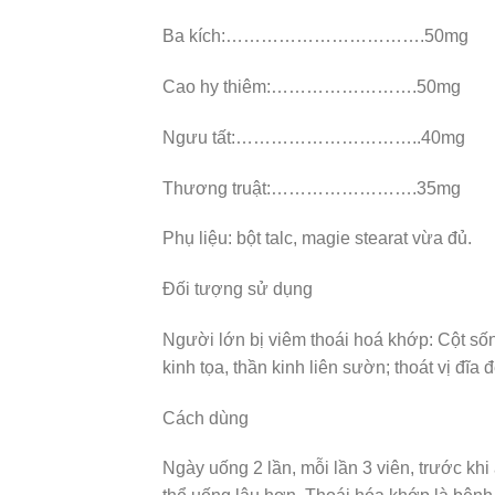
Ba kích:…………………………….50mg
Cao hy thiêm:…………………….50mg
Ngưu tất:…………………………..40mg
Thương truật:…………………….35mg
Phụ liệu: bột talc, magie stearat vừa đủ.
Đối tượng sử dụng
Người lớn bị viêm thoái hoá khớp: Cột sốn
kinh tọa, thần kinh liên sườn; thoát vị đĩ
Cách dùng
Ngày uống 2 lần, mỗi lần 3 viên, trước khi