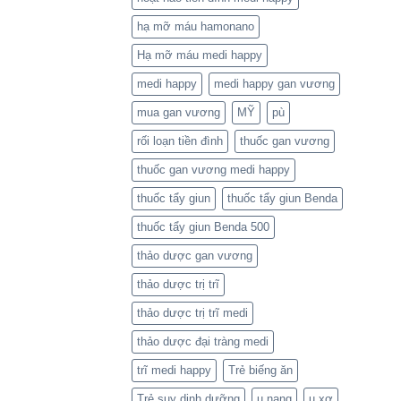
hạ mỡ máu hamonano
Hạ mỡ máu medi happy
medi happy
medi happy gan vương
mua gan vương
MỸ
pù
rối loạn tiền đình
thuốc gan vương
thuốc gan vương medi happy
thuốc tẩy giun
thuốc tẩy giun Benda
thuốc tẩy giun Benda 500
thảo dược gan vương
thảo dược trị trĩ
thảo dược trị trĩ medi
thảo dược đại tràng medi
trĩ medi happy
Trẻ biếng ăn
Trẻ suy dinh dưỡng
u nang
u xơ