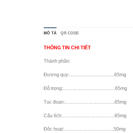
MÔ TẢ
QR CODE
THÔNG TIN CHI TIẾT
Thành phần:
Đương quy:………………………..65mg
Đỗ trọng:……………………………65mg
Tục đoạn:…………………………..65mg
Cẩu tích:……………………………65mg
Đôc hoạt:…………………………..50mg