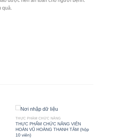
thảo dược nên an toàn cho người bệnh.
u quả.
THỰC PHẨM CHỨC NĂNG
THỰC PHẨM CHỨC NĂNG VIÊN
HOÀN VŨ HOÀNG THANH TÂM (hộp
10 viên)