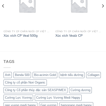
CÔNG TY CP CHĂN NUÔI CP VIỆT NAM
CÔNG TY CP CHĂN NUÔI CP VIỆT NAM
Xúc xích CP Veal 500g
Xúc xích Vealz CP
TAGS
Anh
Benda 500
Bio-acimin Gold
bệnh tiểu đường
Collagen
Công ty cổ phần Nori Organic
Công ty Cổ phần thủy đặc sản SEASPIMEX
Cường dương
Cường Lực Vương
Cường Lực Vương Medi Happy
gan vuong medi happy
Gan vương
hamonano medi happy