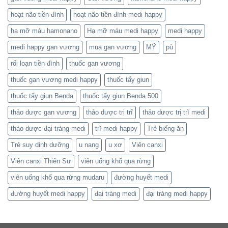
hoạt não tiền đình
hoạt não tiền đình medi happy
hạ mỡ máu hamonano
Hạ mỡ máu medi happy
medi happy
medi happy gan vương
mua gan vương
MỸ
pù
rối loạn tiền đình
thuốc gan vương
thuốc gan vương medi happy
thuốc tẩy giun
thuốc tẩy giun Benda
thuốc tẩy giun Benda 500
thảo dược gan vương
thảo dược trị trĩ
thảo dược trị trĩ medi
thảo dược đại tràng medi
trĩ medi happy
Trẻ biếng ăn
Trẻ suy dinh dưỡng
u nang
u xơ
Viên canxi
Viên canxi Thiên Sư
viên uống khổ qua rừng
viên uống khổ qua rừng mudaru
đường huyết medi
đường huyết medi happy
đại tràng medi
đại tràng medi happy