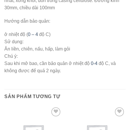
nhất, xong khói, dồn trong casing cellulose. Đường kính
30mm, chiều dài 100mm
Hướng dẫn bảo quản:
ở nhiệt độ (
0 – 4
độ C)
Sử dụng:
Ăn liền, chiên, nấu, hấp, làm gỏi
Chú ý:
Sau khi mở bao, cần bảo quản ở nhiệt độ
0-4
độ C, và
không được để quá 2 ngày.
SẢN PHẨM TƯƠNG TỰ
Add to wishlist
Add to wishlist