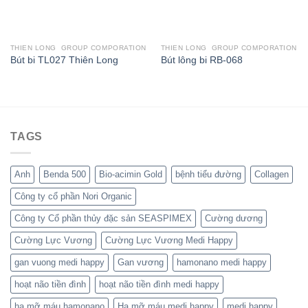
THIEN LONG GROUP COMPORATION
THIEN LONG GROUP COMPORATION
Bút bi TL027 Thiên Long
Bút lông bi RB-068
TAGS
Anh
Benda 500
Bio-acimin Gold
bệnh tiểu đường
Collagen
Công ty cổ phần Nori Organic
Công ty Cổ phần thủy đặc sản SEASPIMEX
Cường dương
Cường Lực Vương
Cường Lực Vương Medi Happy
gan vuong medi happy
Gan vương
hamonano medi happy
hoạt não tiền đình
hoạt não tiền đình medi happy
hạ mỡ máu hamonano
Hạ mỡ máu medi happy
medi happy