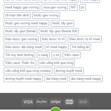
medi happy gan vương
mua gan vương
MỸ
pù
rối loạn tiền đình
thuốc gan vương
thuốc gan vương medi happy
thuốc tẩy giun
thuốc tẩy giun Benda
thuốc tẩy giun Benda 500
thảo dược gan vương
thảo dược trị trĩ
thảo dược trị trĩ medi
thảo dược đại tràng medi
trĩ medi happy
Trẻ biếng ăn
Trẻ suy dinh dưỡng
u nang
u xơ
Viên canxi
Viên canxi Thiên Sư
viên uống khổ qua rừng
viên uống khổ qua rừng mudaru
đường huyết medi
đường huyết medi happy
đại tràng medi
đại tràng medi happy
TRANG CHỦ
MỤC MENU