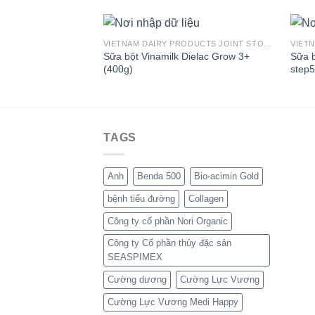
VIETNAM DAIRY PRODUCTS JOINT STOCK COMPANY
Sữa bột Vinamilk Dielac Grow 3+
Sữa b
(400g)
step5
TAGS
Anh
Benda 500
Bio-acimin Gold
bệnh tiểu đường
Collagen
Công ty cổ phần Nori Organic
Công ty Cổ phần thủy đặc sản
SEASPIMEX
Cường dương
Cường Lực Vương
Cường Lực Vương Medi Happy