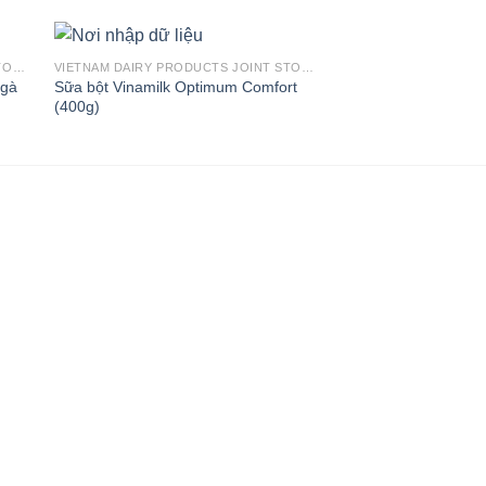
VIETNAM DAIRY PRODUCTS JOINT STOCK COMPANY
VIETNAM DAIRY PRODUCTS JOINT STOCK COMPANY
 gà
Sữa bột Vinamilk Optimum Comfort
Sữa bột Vinamilk Op
(400g)
(400g)