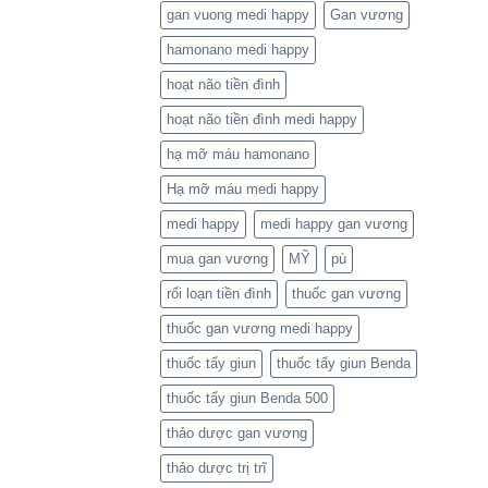
gan vuong medi happy
Gan vương
hamonano medi happy
hoạt não tiền đình
hoạt não tiền đình medi happy
hạ mỡ máu hamonano
Hạ mỡ máu medi happy
medi happy
medi happy gan vương
mua gan vương
MỸ
pù
rối loạn tiền đình
thuốc gan vương
thuốc gan vương medi happy
thuốc tẩy giun
thuốc tẩy giun Benda
thuốc tẩy giun Benda 500
thảo dược gan vương
thảo dược trị trĩ