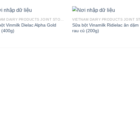
VIETNAM DAIRY PRODUCTS JOINT STOCK COMPANY
ột Vinmilk Dielac Alpha Gold
Sữa bột Vinamilk Ridielac ăn dặm
 (400g)
rau củ (200g)