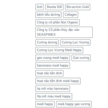
Anh
Benda 500
Bio-acimin Gold
bệnh tiểu đường
Collagen
Công ty cổ phần Nori Organic
Công ty Cổ phần thủy đặc sản
SEASPIMEX
Cường dương
Cường Lực Vương
Cường Lực Vương Medi Happy
gan vuong medi happy
Gan vương
hamonano medi happy
hoạt não tiền đình
hoạt não tiền đình medi happy
hạ mỡ máu hamonano
Hạ mỡ máu medi happy
medi happy
medi happy gan vương