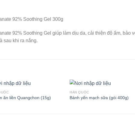
anate 92% Soothing Gel 300g
ate 92% Soothing Gel giúp làm dịu da, cải thiện độ ẩm, bảo vệ
 sau khi ra nắng.
QUỐC
HÀN QUỐC
m ăn liền Quangchon (15g)
Bánh yến mạch sữa (gói 400g)