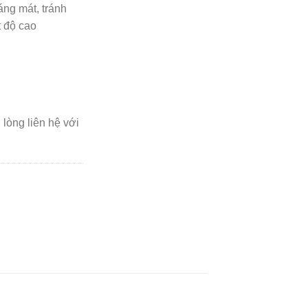
áng mát, tránh
t độ cao
i lòng liên hệ với