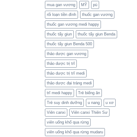
mua gan vương
MỸ
pù
rối loạn tiền đình
thuốc gan vương
thuốc gan vương medi happy
thuốc tẩy giun
thuốc tẩy giun Benda
thuốc tẩy giun Benda 500
thảo dược gan vương
thảo dược trị trĩ
thảo dược trị trĩ medi
thảo dược đại tràng medi
trĩ medi happy
Trẻ biếng ăn
Trẻ suy dinh dưỡng
u nang
u xơ
Viên canxi
Viên canxi Thiên Sư
viên uống khổ qua rừng
viên uống khổ qua rừng mudaru