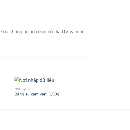
 da không bị kích ứng bởi tia UV và môi
HÀN QUỐC
HÀN QUỐC
Bánh su kem vani (150g)
Súp Ottogi (kem) (8