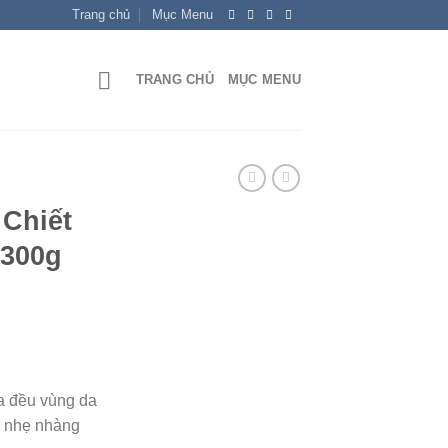
Trang chủ
Mục Menu
TRANG CHỦ
MỤC MENU
 Chiết
 300g
a đều vùng da
 nhẹ nhàng