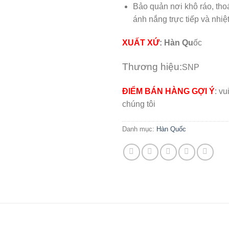
Bảo quản nơi khô ráo, tho
ánh nắng trực tiếp và nhiệ
XUẤT XỨ
: Hàn Qu
ốc
Thương hiệu:
SNP
ĐIỂM BÁN HÀNG GỢI Ý
: vu
chúng tôi
Danh mục:
Hàn Quốc