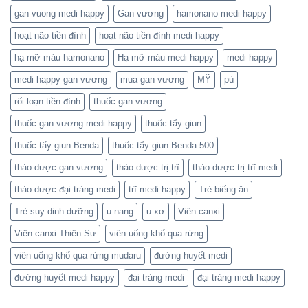
gan vuong medi happy
Gan vương
hamonano medi happy
hoạt não tiền đình
hoạt não tiền đình medi happy
hạ mỡ máu hamonano
Hạ mỡ máu medi happy
medi happy
medi happy gan vương
mua gan vương
MỸ
pù
rối loạn tiền đình
thuốc gan vương
thuốc gan vương medi happy
thuốc tẩy giun
thuốc tẩy giun Benda
thuốc tẩy giun Benda 500
thảo dược gan vương
thảo dược trị trĩ
thảo dược trị trĩ medi
thảo dược đại tràng medi
trĩ medi happy
Trẻ biếng ăn
Trẻ suy dinh dưỡng
u nang
u xơ
Viên canxi
Viên canxi Thiên Sư
viên uống khổ qua rừng
viên uống khổ qua rừng mudaru
đường huyết medi
đường huyết medi happy
đại tràng medi
đại tràng medi happy