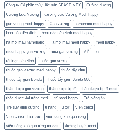
Công ty Cổ phần thủy đặc sản SEASPIMEX
Cường dương
Cường Lực Vương
Cường Lực Vương Medi Happy
gan vuong medi happy
Gan vương
hamonano medi happy
hoạt não tiền đình
hoạt não tiền đình medi happy
hạ mỡ máu hamonano
Hạ mỡ máu medi happy
medi happy
medi happy gan vương
mua gan vương
MỸ
pù
rối loạn tiền đình
thuốc gan vương
thuốc gan vương medi happy
thuốc tẩy giun
thuốc tẩy giun Benda
thuốc tẩy giun Benda 500
thảo dược gan vương
thảo dược trị trĩ
thảo dược trị trĩ medi
thảo dược đại tràng medi
trĩ medi happy
Trẻ biếng ăn
Trẻ suy dinh dưỡng
u nang
u xơ
Viên canxi
Viên canxi Thiên Sư
viên uống khổ qua rừng
viên uống khổ qua rừng mudaru
đường huyết medi