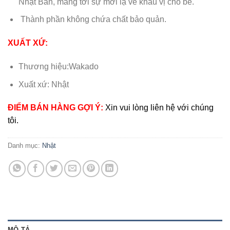
Nhật Bản, mang tới sự mới lạ về khẩu vị cho bé.
Thành phần không chứa chất bảo quản.
XUẤT XỨ:
Thương hiệu:Wakado
Xuất xứ: Nhật
ĐIỂM BÁN HÀNG GỢI Ý:
Xin vui lòng liên hệ với chúng
tôi.
Danh mục:
Nhật
MÔ TẢ