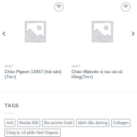
Add to wishlist
Add to wishlist
NHẬT
NHẬT
Cháo Pigeon 13457 (hải sản)
Cháo Wakodo vị rau và cá
(7m+)
hồng(7m+)
TAGS
Anh
Benda 500
Bio-acimin Gold
bệnh tiểu đường
Collagen
Công ty cổ phần Nori Organic