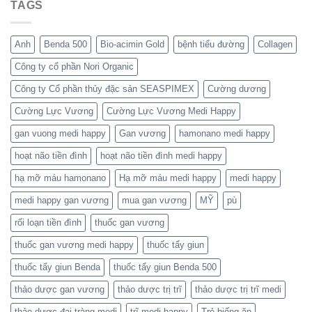
TAGS
Anh
Benda 500
Bio-acimin Gold
bệnh tiểu đường
Collagen
Công ty cổ phần Nori Organic
Công ty Cổ phần thủy đặc sản SEASPIMEX
Cường dương
Cường Lực Vương
Cường Lực Vương Medi Happy
gan vuong medi happy
Gan vương
hamonano medi happy
hoạt não tiền đình
hoạt não tiền đình medi happy
hạ mỡ máu hamonano
Hạ mỡ máu medi happy
medi happy
medi happy gan vương
mua gan vương
MỸ
pù
rối loạn tiền đình
thuốc gan vương
thuốc gan vương medi happy
thuốc tẩy giun
thuốc tẩy giun Benda
thuốc tẩy giun Benda 500
thảo dược gan vương
thảo dược trị trĩ
thảo dược trị trĩ medi
thảo dược đại tràng medi
trĩ medi happy
Trẻ biếng ăn