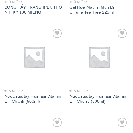
THỔ NHĨ KỲ
THỔ NHĨ KỲ
BÔNG TẨY TRANG IPEK THỔ
Gel Rửa Mặt Trị Mụn Dr.
NHĨ KỲ 130 MIẾNG
C.Tuna Tea Tree 225ml
Add to wishlist
Add to wishlist
THỔ NHĨ KỲ
THỔ NHĨ KỲ
Nước rửa tay Farmasi Vitamin
Nước rửa tay Farmasi Vitamin
E – Chanh (500ml)
E – Cherry (500ml)