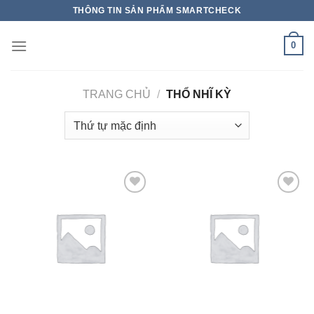
THÔNG TIN SẢN PHẨM SMARTCHECK
0
TRANG CHỦ
/
THỔ NHĨ KỲ
Add to wishlist
Add to wishlist