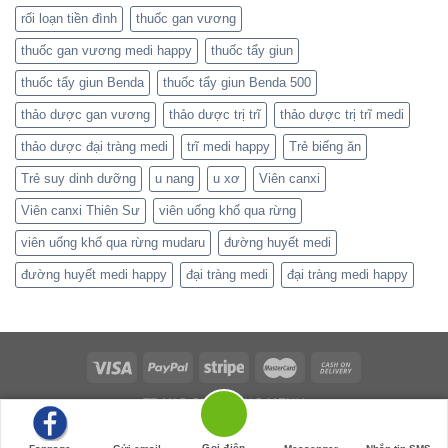
rối loạn tiền đình
thuốc gan vương
thuốc gan vương medi happy
thuốc tẩy giun
thuốc tẩy giun Benda
thuốc tẩy giun Benda 500
thảo dược gan vương
thảo dược trị trĩ
thảo dược trị trĩ medi
thảo dược đại tràng medi
trĩ medi happy
Trẻ biếng ăn
Trẻ suy dinh dưỡng
u nang
u xơ
Viên canxi
Viên canxi Thiên Sư
viên uống khổ qua rừng
viên uống khổ qua rừng mudaru
đường huyết medi
đường huyết medi happy
đại tràng medi
đại tràng medi happy
TRANG CHỦ
MỤC MENU
Copyright 2026 ©
Flatsome Theme
Gọi điện