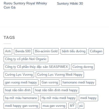
Rượu Suntory Royal Whisky
Suntory Hibiki 30
Con Gà
TAGS
Anh
Benda 500
Bio-acimin Gold
bệnh tiểu đường
Collagen
Công ty cổ phần Nori Organic
Công ty Cổ phần thủy đặc sản SEASPIMEX
Cường dương
Cường Lực Vương
Cường Lực Vương Medi Happy
gan vuong medi happy
Gan vương
hamonano medi happy
hoạt não tiền đình
hoạt não tiền đình medi happy
hạ mỡ máu hamonano
Hạ mỡ máu medi happy
medi happy
medi happy gan vương
mua gan vương
MỸ
pù