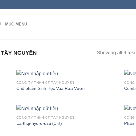
Ủ
MỤC MENU
 TÂY NGUYÊN
Showing all 9 resu
CÔNG TY TNHH CT TÂY NGUYÊN
CÔNG 
Chế phẩm Sinh Học Vua Rửa Vườn
Combo
CÔNG TY TNHH CT TÂY NGUYÊN
CÔNG 
Earthqi-hydro-usa (1 lit)
Phân 