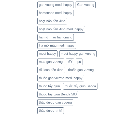
gan vuong medi happy
Gan vương
hamonano medi happy
hoạt não tiền đình
hoạt não tiền đình medi happy
hạ mỡ máu hamonano
Hạ mỡ máu medi happy
medi happy
medi happy gan vương
mua gan vương
MỸ
pù
rối loạn tiền đình
thuốc gan vương
thuốc gan vương medi happy
thuốc tẩy giun
thuốc tẩy giun Benda
thuốc tẩy giun Benda 500
thảo dược gan vương
thảo dược trị trĩ