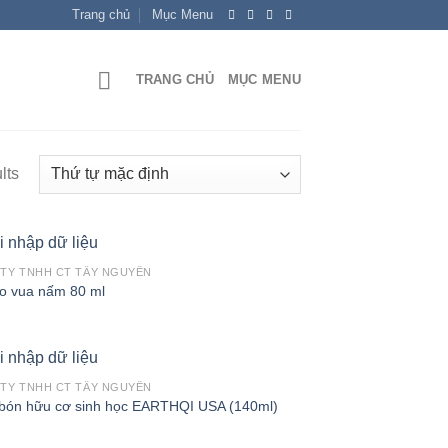
Trang chủ
Mục Menu
TRANG CHỦ
MỤC MENU
lts
TY TNHH CT TÂY NGUYÊN
 vua nấm 80 ml
TY TNHH CT TÂY NGUYÊN
bón hữu cơ sinh học EARTHQI USA (140ml)