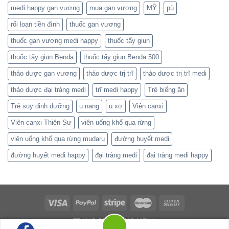
medi happy gan vương
mua gan vương
MỸ
pù
rối loạn tiền đình
thuốc gan vương
thuốc gan vương medi happy
thuốc tẩy giun
thuốc tẩy giun Benda
thuốc tẩy giun Benda 500
thảo dược gan vương
thảo dược trị trĩ
thảo dược trị trĩ medi
thảo dược đại tràng medi
trĩ medi happy
Trẻ biếng ăn
Trẻ suy dinh dưỡng
u nang
u xơ
Viên canxi
Viên canxi Thiên Sư
viên uống khổ qua rừng
viên uống khổ qua rừng mudaru
đường huyết medi
đường huyết medi happy
đại tràng medi
đại tràng medi happy
TRANG CHỦ
MỤC MENU