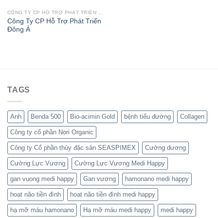
CÔNG TY CP HỖ TRỢ PHÁT TRIỂN ĐÔNG Á
Công Ty CP Hỗ Trợ Phát Triển
Đông Á
TAGS
Anh
Benda 500
Bio-acimin Gold
bệnh tiểu đường
Collagen
Công ty cổ phần Nori Organic
Công ty Cổ phần thủy đặc sản SEASPIMEX
Cường dương
Cường Lực Vương
Cường Lực Vương Medi Happy
gan vuong medi happy
Gan vương
hamonano medi happy
hoạt não tiền đình
hoạt não tiền đình medi happy
hạ mỡ máu hamonano
Hạ mỡ máu medi happy
medi happy